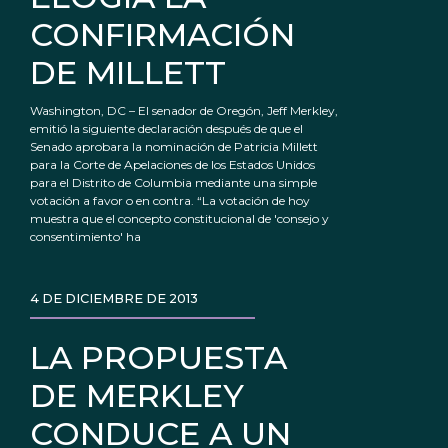
CONFIRMACIÓN
DE MILLETT
Washington, DC – El senador de Oregón, Jeff Merkley,
emitió la siguiente declaración después de que el
Senado aprobara la nominación de Patricia Millett
para la Corte de Apelaciones de los Estados Unidos
para el Distrito de Columbia mediante una simple
votación a favor o en contra. “La votación de hoy
muestra que el concepto constitucional de 'consejo y
consentimiento' ha
4 DE DICIEMBRE DE 2013
LA PROPUESTA
DE MERKLEY
CONDUCE A UN