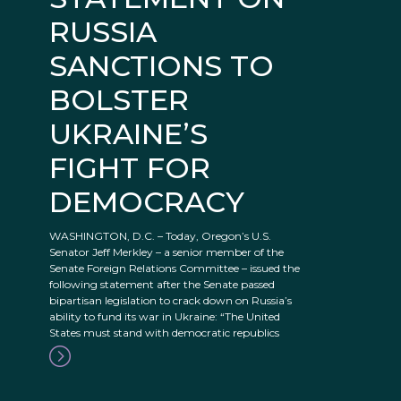
RUSSIA
SANCTIONS TO
BOLSTER
UKRAINE’S
FIGHT FOR
DEMOCRACY
WASHINGTON, D.C. – Today, Oregon’s U.S.
Senator Jeff Merkley – a senior member of the
Senate Foreign Relations Committee – issued the
following statement after the Senate passed
bipartisan legislation to crack down on Russia’s
ability to fund its war in Ukraine: “The United
States must stand with democratic republics