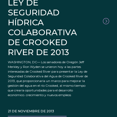
LEY DE
SEGURIDAD
HÍDRICA
COLABORATIVA
DE CROOKED
RIVER DE 2013
WASHINGTON, DC— Los senadores de Oregón Jeff
Merkley y Ron Wyden se unieron hoy a las partes
interesadas de Crooked River para presentar la Ley de
Seguridad Colaborativa del Agua de Crooked River de
2013, que proporcionaría un marco para mejorar la
gestión del agua en el río Crooked, al mismo tiempo
que crearía oportunidades para el desarrollo
económico. crecimiento y nuevos empleos
21 DE NOVIEMBRE DE 2013