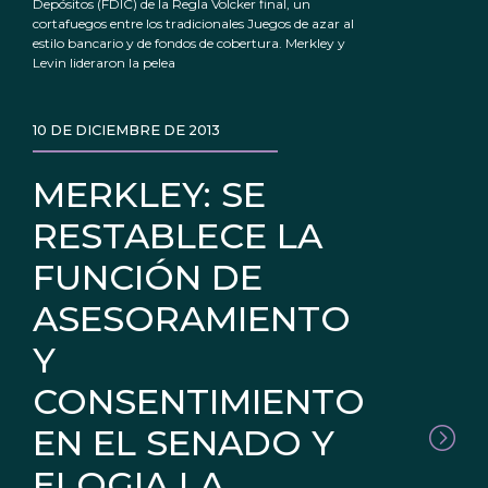
Depósitos (FDIC) de la Regla Volcker final, un
cortafuegos entre los tradicionales Juegos de azar al
estilo bancario y de fondos de cobertura. Merkley y
Levin lideraron la pelea
10 DE DICIEMBRE DE 2013
MERKLEY: SE
RESTABLECE LA
FUNCIÓN DE
ASESORAMIENTO
Y
CONSENTIMIENTO
EN EL SENADO Y
ELOGIA LA