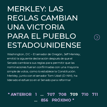
MERKLEY: LAS
REGLAS CAMBIAN
UNA VICTORIA
PARA EL PUEBLO
ESTADOUNIDENSE
Washington, DC – El senador de Oregón, Jeff Merkley,
emitió la siguiente declaración después de que el
Senado cambiara sus reglas para permitir que las
nominaciones fueran confirmadas con una mayoría
simple de votos, como lo establece la Constitución.
Merkley, junto con el senador Tom Udall (D-NM), ha
liderado el esfuerzo en el Senado para reformar
" ANTERIOR
1
…
707
708
709
710
711
…
856
PRÓXIMO "