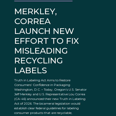
MERKLEY,
CORREA
LAUNCH NEW
EFFORT TO FIX
MISLEADING
RECYCLING
LABELS
Truth in Labeling Act Aims to Restore
Consumers’ Confidence in Packaging
Washington, D.C. – Today, Oregon’s U.S. Senator
Jeff Merkley and U.S. Representative Lou Correa
(CA-46) announced their new Truth in Labeling
Act of 2026. The bicameral legislation would
establish clear federal guidelines for labeling
consumer products that are recyclable,