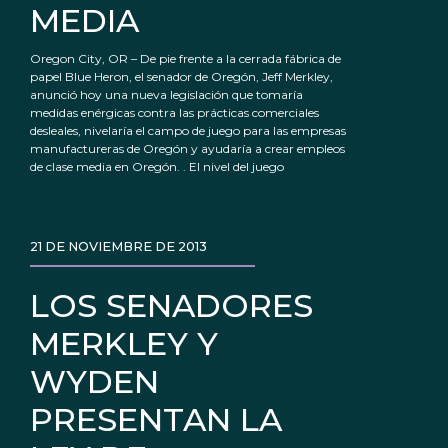
MEDIA
Oregon City, OR – De pie frente a la cerrada fábrica de
papel Blue Heron, el senador de Oregón, Jeff Merkley,
anunció hoy una nueva legislación que tomaría
medidas enérgicas contra las prácticas comerciales
desleales, nivelaría el campo de juego para las empresas
manufactureras de Oregón y ayudaría a crear empleos
de clase media en Oregón. . El nivel del juego
21 DE NOVIEMBRE DE 2013
LOS SENADORES
MERKLEY Y
WYDEN
PRESENTAN LA