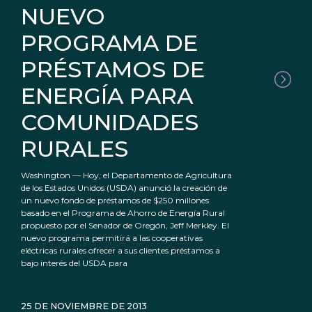
NUEVO
PROGRAMA DE
PRÉSTAMOS DE
ENERGÍA PARA
COMUNIDADES
RURALES
Washington — Hoy, el Departamento de Agricultura
de los Estados Unidos (USDA) anunció la creación de
un nuevo fondo de préstamos de $250 millones
basado en el Programa de Ahorro de Energía Rural
propuesto por el Senador de Oregón, Jeff Merkley. El
nuevo programa permitirá a las cooperativas
eléctricas rurales ofrecer a sus clientes préstamos a
bajo interés del USDA para
25 DE NOVIEMBRE DE 2013