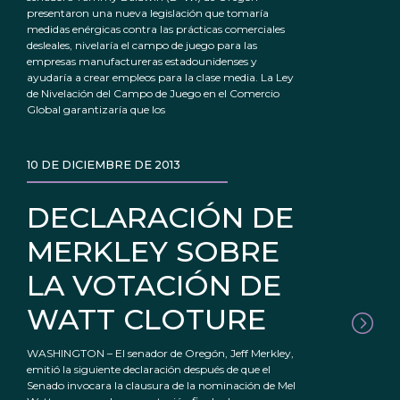
presentaron una nueva legislación que tomaría
medidas enérgicas contra las prácticas comerciales
desleales, nivelaría el campo de juego para las
empresas manufactureras estadounidenses y
ayudaría a crear empleos para la clase media. La Ley
de Nivelación del Campo de Juego en el Comercio
Global garantizaría que los
10 DE DICIEMBRE DE 2013
DECLARACIÓN DE
MERKLEY SOBRE
LA VOTACIÓN DE
WATT CLOTURE
WASHINGTON – El senador de Oregón, Jeff Merkley,
emitió la siguiente declaración después de que el
Senado invocara la clausura de la nominación de Mel