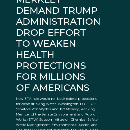
DEMAND TRUMP
ADMINISTRATION
DROP EFFORT
TO WEAKEN
HEALTH
PROTECTIONS
FOR MILLIONS
OF AMERICANS
New EPA rule would roll back federal protections
for clean drinking water Washington, D.C.—U.S.
Senators Ron Wyden and Jeff Merkley, Ranking
Member of the Senate Environment and Public
Works (EPW) Subcommittee on Chemical Safety,
Waste Management, Environmental Justice, and
Regulatory Oversight said today they have joined