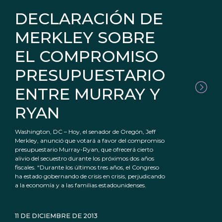
DECLARACIÓN DE
MERKLEY SOBRE
EL COMPROMISO
PRESUPUESTARIO
ENTRE MURRAY Y
RYAN
Washington, DC – Hoy, el senador de Oregón, Jeff
Merkley, anunció que votará a favor del compromiso
presupuestario Murray-Ryan, que ofrecerá cierto
alivio del secuestro durante los próximos dos años
fiscales. “Durante los últimos tres años, el Congreso
ha estado gobernando de crisis en crisis, perjudicando
a la economía y a las familias estadounidenses.
11 DE DICIEMBRE DE 2013