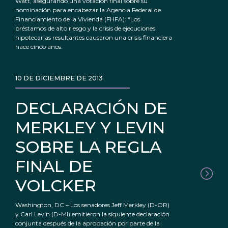
Watt, asegurando una votación final sobre su
nominación para encabezar la Agencia Federal de
Financiamiento de la Vivienda (FHFA): “Los
préstamos de alto riesgo y la crisis de ejecuciones
hipotecarias resultantes causaron una crisis financiera
hace cinco años.
10 DE DICIEMBRE DE 2013
DECLARACIÓN DE
MERKLEY Y LEVIN
SOBRE LA REGLA
FINAL DE
VOLCKER
Washington, DC – Los senadores Jeff Merkley (D-OR)
y Carl Levin (D-MI) emitieron la siguiente declaración
conjunta después de la aprobación por parte de la