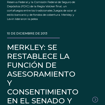
Reserva Federal y la Comisión Federal de Seguro de
Depósitos (FDIC) de la Regla Volcker final, un
cortafuegos entre los tradicionales Juegos de azar al
estilo bancario y de fondos de cobertura. Merkley y
Levin lideraron la pelea
10 DE DICIEMBRE DE 2013
MERKLEY: SE
RESTABLECE LA
FUNCIÓN DE
ASESORAMIENTO
Y
CONSENTIMIENTO
EN EL SENADO Y