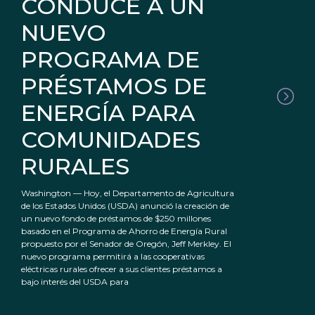
CONDUCE A UN
NUEVO
PROGRAMA DE
PRÉSTAMOS DE
ENERGÍA PARA
COMUNIDADES
RURALES
Washington — Hoy, el Departamento de Agricultura
de los Estados Unidos (USDA) anunció la creación de
un nuevo fondo de préstamos de $250 millones
basado en el Programa de Ahorro de Energía Rural
propuesto por el Senador de Oregón, Jeff Merkley. El
nuevo programa permitirá a las cooperativas
eléctricas rurales ofrecer a sus clientes préstamos a
bajo interés del USDA para