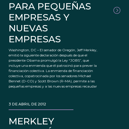
PARA PEQUEÑAS
EMPRESAS Y
NUEVAS
EMPRESAS
Washington, DC – El senador de Oregón, Jeff Merkley,
emitió la siguiente declaración después de que el
presidente Obama promulgó la Ley “JOBS”, que
incluye una enmienda que él patrocinó para prever la
financiación colectiva. La enmienda de financiación
colectiva, copatrocinada por los senadores Michael
Bennet (D-CO) y Scott Brown (R-MA), permite a las
pequeñas empresas y a las nuevas empresas recaudar
3 DE ABRIL DE 2012
MERKLEY