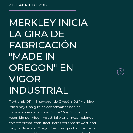
2 DE ABRIL DE 2012
MERKLEY INICIA
LA GIRA DE
FABRICACIÓN
"MADE IN
OREGON" EN
VIGOR
INDUSTRIAL
Portland, OR – El senador de Oregón, Jeff Merkley,
inició hoy una gira de dos semanas por las
instalaciones de fabricación de Oregón con un
recorrido por Vigor Industrial y una mesa redonda
con empresas manufactureras del área de Portland.
La gira “Made in Oregon” es una oportunidad para