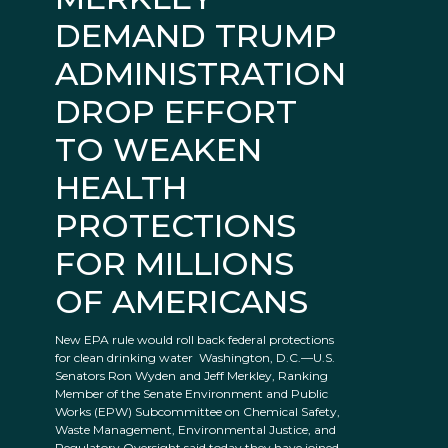
DEMAND TRUMP
ADMINISTRATION
DROP EFFORT
TO WEAKEN
HEALTH
PROTECTIONS
FOR MILLIONS
OF AMERICANS
New EPA rule would roll back federal protections
for clean drinking water Washington, D.C.—U.S.
Senators Ron Wyden and Jeff Merkley, Ranking
Member of the Senate Environment and Public
Works (EPW) Subcommittee on Chemical Safety,
Waste Management, Environmental Justice, and
Regulatory Oversight said today they have joined