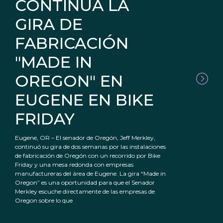
CONTINÚA LA
GIRA DE
FABRICACIÓN
"MADE IN
OREGON" EN
EUGENE EN BIKE
FRIDAY
Eugene, OR – El senador de Oregón, Jeff Merkley,
continuó su gira de dos semanas por las instalaciones
de fabricación de Oregón con un recorrido por Bike
Friday y una mesa redonda con empresas
manufactureras del área de Eugene. La gira “Made in
Oregon” es una oportunidad para que el Senador
Merkley escuche directamente de las empresas de
Oregon sobre lo que