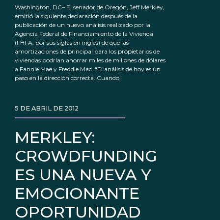
Washington, DC– El senador de Oregón, Jeff Merkley,
emitió la siguiente declaración después de la
publicación de un nuevo análisis realizado por la
Agencia Federal de Financiamiento de la Vivienda
(FHFA, por sus siglas en inglés) de que las
amortizaciones de principal para los propietarios de
viviendas podrían ahorrar miles de millones de dólares
a Fannie Mae y Freddie Mac. “El análisis de hoy es un
paso en la dirección correcta. Cuando
5 DE ABRIL DE 2012
MERKLEY:
CROWDFUNDING
ES UNA NUEVA Y
EMOCIONANTE
OPORTUNIDAD