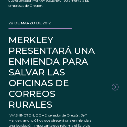
que el senador Merkley escuche directamente a las
empresas de Oregon.
28 DE MARZO DE 2012
MERKLEY
PRESENTARÁ UNA
ENMIENDA PARA
SALVAR LAS
OFICINAS DE
CORREOS
RURALES
WASHINGTON, DC – El senador de Oregón, Jeff
Merkley, anunció hoy que ofrecerá una enmienda a
una legislación importante que reforma el Servicio