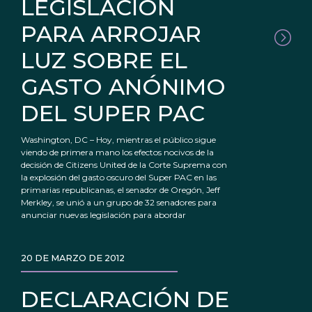
LEGISLACIÓN
PARA ARROJAR
LUZ SOBRE EL
GASTO ANÓNIMO
DEL SUPER PAC
Washington, DC – Hoy, mientras el público sigue
viendo de primera mano los efectos nocivos de la
decisión de Citizens United de la Corte Suprema con
la explosión del gasto oscuro del Super PAC en las
primarias republicanas, el senador de Oregón, Jeff
Merkley, se unió a un grupo de 32 senadores para
anunciar nuevas legislación para abordar
20 DE MARZO DE 2012
DECLARACIÓN DE