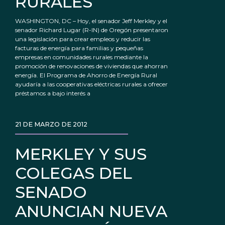
RURALES
WASHINGTON, DC – Hoy, el senador Jeff Merkley y el
senador Richard Lugar (R-IN) de Oregón presentaron
una legislación para crear empleos y reducir las
facturas de energía para familias y pequeñas
empresas en comunidades rurales mediante la
promoción de renovaciones de viviendas que ahorran
energía. El Programa de Ahorro de Energía Rural
ayudaría a las cooperativas eléctricas rurales a ofrecer
préstamos a bajo interés a
21 DE MARZO DE 2012
MERKLEY Y SUS
COLEGAS DEL
SENADO
ANUNCIAN NUEVA