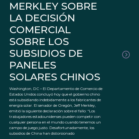
MERKLEY SOBRE
LA DECISIÓN
COMERCIAL
SOBRE LOS
SUBSIDIOS DE
PANELES
SOLARES CHINOS
Washington, DC – El Departamento de Comercio de
Estados Unidos concluyó hoy que el gobierno chino
está subsidiando indebidamente a los fabricantes de
energía solar. El senador de Oregón, Jeff Merkley,
emitió la siguiente declaración sobre el fallo: “Los
trabajadores estadounidenses pueden competir con
cualquier persona en el mundo cuando tenemos un
campo de juego justo. Desafortunadamente, los
subsidios de China han distorsionado