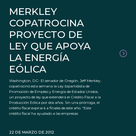
MERKLEY
COPATROCINA
PROYECTO DE
LEY QUE APOYA
LA ENERGÍA
EÓLICA
Washington, DC- El senador de Oregón, Jeff Merkley,
copatrocinó esta semana la Ley bipartidista de
Promoción de Empleo y Energía de Estados Unidos,
un proyecto de ley que extenderá el Crédito Fiscal a la
Producción Eólica por dos años. Sin una prórroga, el
crédito fiscal expirará a finales de este año. “Este
crédito fiscal ha ayudado a las empresas
22 DE MARZO DE 2012