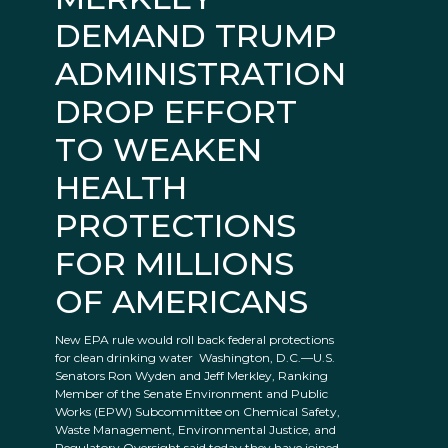
DEMAND TRUMP
ADMINISTRATION
DROP EFFORT
TO WEAKEN
HEALTH
PROTECTIONS
FOR MILLIONS
OF AMERICANS
New EPA rule would roll back federal protections
for clean drinking water Washington, D.C.—U.S.
Senators Ron Wyden and Jeff Merkley, Ranking
Member of the Senate Environment and Public
Works (EPW) Subcommittee on Chemical Safety,
Waste Management, Environmental Justice, and
Regulatory Oversight said today they have joined