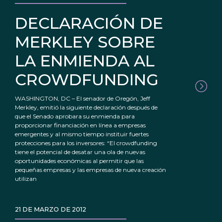
DECLARACIÓN DE
MERKLEY SOBRE
LA ENMIENDA AL
CROWDFUNDING
WASHINGTON, DC – El senador de Oregón, Jeff
Merkley, emitió la siguiente declaración después de
que el Senado aprobara su enmienda para
proporcionar financiación en línea a empresas
emergentes y al mismo tiempo instituir fuertes
protecciones para los inversores: “El crowdfunding
tiene el potencial de desatar una ola de nuevas
oportunidades económicas al permitir que las
pequeñas empresas y las empresas de nueva creación
utilizan
21 DE MARZO DE 2012