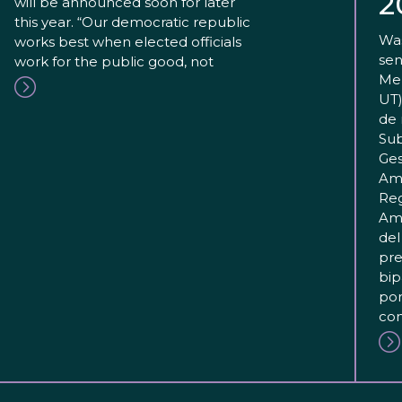
2
will be announced soon for later
this year. “Our democratic republic
Was
works best when elected officials
sen
work for the public good, not
Mer
UT)
de 
Sub
Ges
Amb
Reg
Amb
del
pre
bip
pon
com