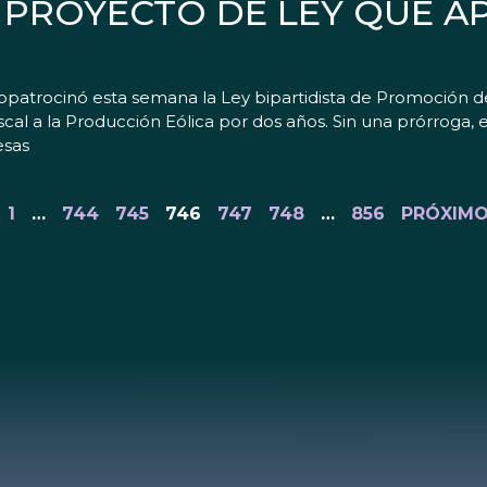
PROYECTO DE LEY QUE A
copatrocinó esta semana la Ley bipartidista de Promoción 
al a la Producción Eólica por dos años. Sin una prórroga, el 
esas
1
…
744
745
746
747
748
…
856
PRÓXIMO