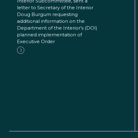
Interior Subcommittee, sent a
letter to Secretary of the Interior
Doug Burgum requesting
additional information on the
Department of the Interior’s (DOI)
planned implementation of
Executive Order