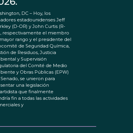
026.
hington, DC – Hoy, los
adores estadounidenses Jeff
kley (D-OR) y John Curtis (R-
, respectivamente el miembro
mayor rango y el presidente del
comité de Seguridad Química,
tión de Residuos, Justicia
iental y Supervisión
ulatoria del Comité de Medio
iente y Obras Públicas (EPW)
 Senado, se unieron para
sentar una legislación
artidista que finalmente
dría fin a todas las actividades
erciales y