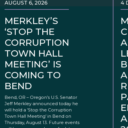
AUGUST 6, 2026
4 
MERKLEY’S
M
‘STOP THE
C
CORRUPTION
A
TOWN HALL
L
MEETING’ IS
B
COMING TO
A
BEND
R
P
Bend, OR – Oregon’s U.S. Senator
Jeff Merkley announced today he
E
will hold a ‘Stop the Corruption
A
Town Hall Meeting’ in Bend on
Thursday, August 13. Future events