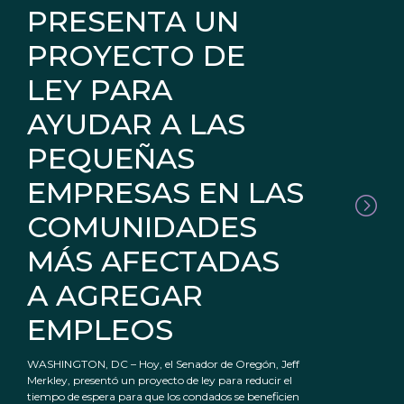
PRESENTA UN
PROYECTO DE
LEY PARA
AYUDAR A LAS
PEQUEÑAS
EMPRESAS EN LAS
COMUNIDADES
MÁS AFECTADAS
A AGREGAR
EMPLEOS
WASHINGTON, DC – Hoy, el Senador de Oregón, Jeff
Merkley, presentó un proyecto de ley para reducir el
tiempo de espera para que los condados se beneficien