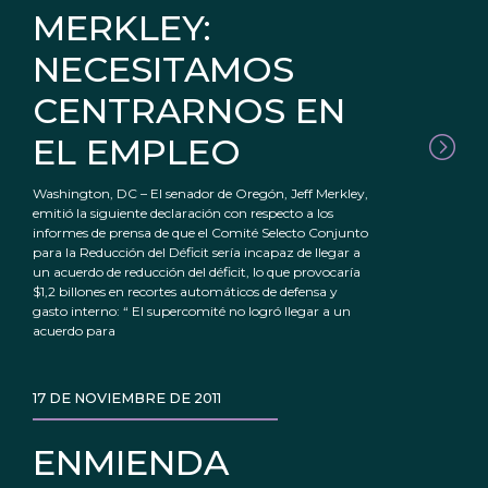
MERKLEY:
NECESITAMOS
CENTRARNOS EN
EL EMPLEO
Washington, DC – El senador de Oregón, Jeff Merkley,
emitió la siguiente declaración con respecto a los
informes de prensa de que el Comité Selecto Conjunto
para la Reducción del Déficit sería incapaz de llegar a
un acuerdo de reducción del déficit, lo que provocaría
$1,2 billones en recortes automáticos de defensa y
gasto interno: “ El supercomité no logró llegar a un
acuerdo para
17 DE NOVIEMBRE DE 2011
ENMIENDA