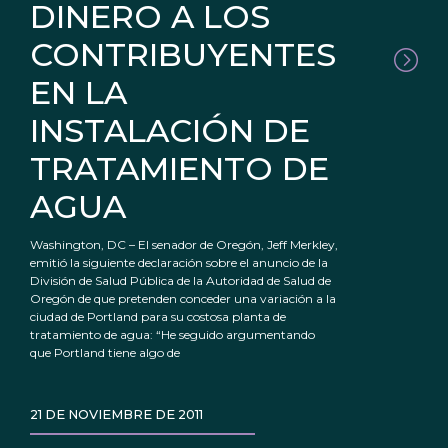
DINERO A LOS
CONTRIBUYENTES
EN LA
INSTALACIÓN DE
TRATAMIENTO DE
AGUA
Washington, DC – El senador de Oregón, Jeff Merkley,
emitió la siguiente declaración sobre el anuncio de la
División de Salud Pública de la Autoridad de Salud de
Oregón de que pretenden conceder una variación a la
ciudad de Portland para su costosa planta de
tratamiento de agua: “He seguido argumentando
que Portland tiene algo de
21 DE NOVIEMBRE DE 2011