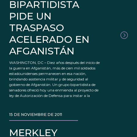
BIPARTIDISTA
PIDE UN
TRASPASO
ACELERADO EN
AFGANISTÁN
WASHINGTON, DC – Diez años después del inicio de
la guerra en Afganistán, más de cien mil soldados
estadounidenses permanecen en esa nación,
brindando asistencia militar y de seguridad al
gobierno de Afganistán. Un grupo bipartidista de
senadores ofreció hoy una enmienda al proyecto de
ley de Autorización de Defensa para instar a la
15 DE NOVIEMBRE DE 2011
MERKLEY