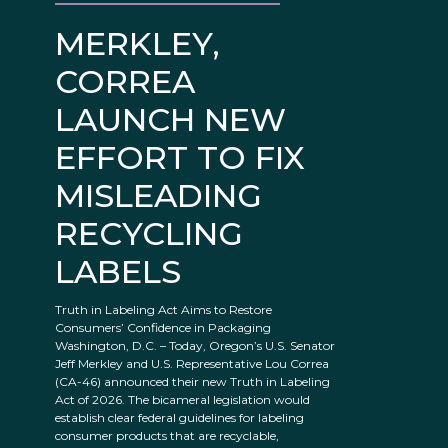
MERKLEY,
CORREA
LAUNCH NEW
EFFORT TO FIX
MISLEADING
RECYCLING
LABELS
Truth in Labeling Act Aims to Restore
Consumers’ Confidence in Packaging
Washington, D.C. – Today, Oregon’s U.S. Senator
Jeff Merkley and U.S. Representative Lou Correa
(CA-46) announced their new Truth in Labeling
Act of 2026. The bicameral legislation would
establish clear federal guidelines for labeling
consumer products that are recyclable,