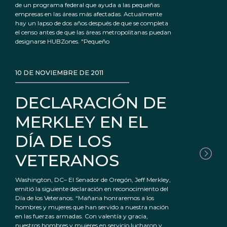
de un programa federal que ayuda a las pequeñas
empresas en las áreas más afectadas. Actualmente
hay un lapso de dos años después de que se completa
el censo antes de que las áreas metropolitanas puedan
designarse HUBZones. "Pequeño
10 DE NOVIEMBRE DE 2011
DECLARACIÓN DE
MERKLEY EN EL
DÍA DE LOS
VETERANOS
Washington, DC– El Senador de Oregón, Jeff Merkley,
emitió la siguiente declaración en reconocimiento del
Día de los Veteranos. “Mañana honraremos a los
hombres y mujeres que han servido a nuestra nación
en las fuerzas armadas. Con valentía y gracia,
nuestros hombres y mujeres en servicio lucharon y