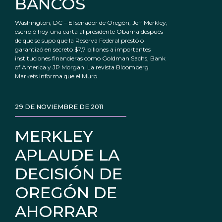
BANCOS
Washington, DC – El senador de Oregón, Jeff Merkley,
escribió hoy una carta al presidente Obama después
de que se supo que la Reserva Federal prestó o
garantizó en secreto $7,7 billones a importantes
instituciones financieras como Goldman Sachs, Bank
of America y JP Morgan. La revista Bloomberg
Markets informa que el Muro
29 DE NOVIEMBRE DE 2011
MERKLEY
APLAUDE LA
DECISIÓN DE
OREGÓN DE
AHORRAR