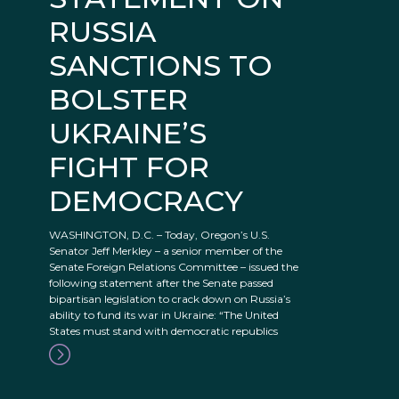
RUSSIA
SANCTIONS TO
BOLSTER
UKRAINE’S
FIGHT FOR
DEMOCRACY
WASHINGTON, D.C. – Today, Oregon’s U.S.
Senator Jeff Merkley – a senior member of the
Senate Foreign Relations Committee – issued the
following statement after the Senate passed
bipartisan legislation to crack down on Russia’s
ability to fund its war in Ukraine: “The United
States must stand with democratic republics