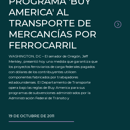
PROGRAMA 'BUY
AMERICA' AL
TRANSPORTE DE
MERCANCÍAS POR
FERROCARRIL
WASHINGTON, DC – El senador de Oregón, Jeff
Merkley, presentó hoy una medida que garantiza que
los proyectos ferroviarios de carga federales pagados
con dólares de los contribuyentes utilicen
componentes fabricados por trabajadores
estadounidenses. El Departamento de Transporte
opera bajo las reglas de Buy America para sus
programas de subvenciones administrados por la
Administración Federal de Tránsito y
19 DE OCTUBRE DE 2011