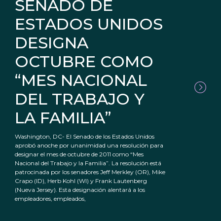
SENADO DE
ESTADOS UNIDOS
DESIGNA
OCTUBRE COMO
“MES NACIONAL
DEL TRABAJO Y
LA FAMILIA”
Washington, DC- El Senado de los Estados Unidos
aprobó anoche por unanimidad una resolución para
designar el mes de octubre de 2011 como “Mes
Nacional del Trabajo y la Familia”. La resolución está
patrocinada por los senadores Jeff Merkley (OR), Mike
Crapo (ID), Herb Kohl (WI) y Frank Lautenberg
(Nueva Jersey). Esta designación alentará a los
empleadores, empleados,