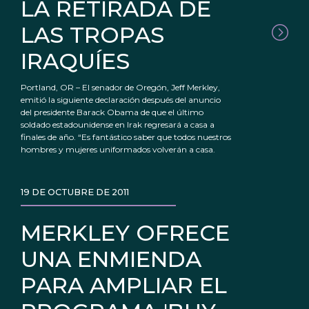
LA RETIRADA DE
LAS TROPAS
IRAQUÍES
Portland, OR – El senador de Oregón, Jeff Merkley,
emitió la siguiente declaración después del anuncio
del presidente Barack Obama de que el último
soldado estadounidense en Irak regresará a casa a
finales de año. “Es fantástico saber que todos nuestros
hombres y mujeres uniformados volverán a casa.
19 DE OCTUBRE DE 2011
MERKLEY OFRECE
UNA ENMIENDA
PARA AMPLIAR EL