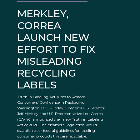
MERKLEY,
CORREA
LAUNCH NEW
EFFORT TO FIX
MISLEADING
RECYCLING
LABELS
Truth in Labeling Act Aims to Restore
Consumers’ Confidence in Packaging
Washington, D.C. – Today, Oregon’s U.S. Senator
Jeff Merkley and U.S. Representative Lou Correa
(CA-46) announced their new Truth in Labeling
Act of 2026. The bicameral legislation would
establish clear federal guidelines for labeling
consumer products that are recyclable,