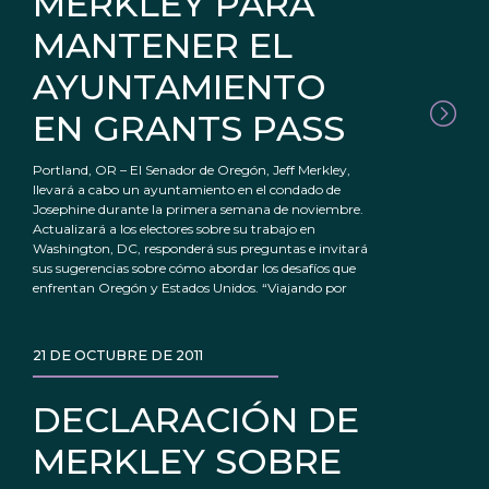
MERKLEY PARA
MANTENER EL
AYUNTAMIENTO
EN GRANTS PASS
Portland, OR – El Senador de Oregón, Jeff Merkley,
llevará a cabo un ayuntamiento en el condado de
Josephine durante la primera semana de noviembre.
Actualizará a los electores sobre su trabajo en
Washington, DC, responderá sus preguntas e invitará
sus sugerencias sobre cómo abordar los desafíos que
enfrentan Oregón y Estados Unidos. “Viajando por
21 DE OCTUBRE DE 2011
DECLARACIÓN DE
MERKLEY SOBRE