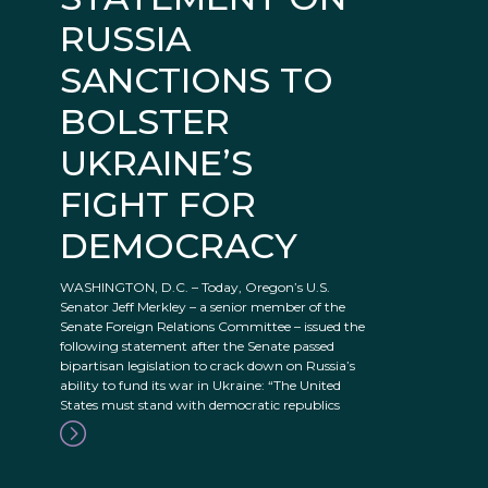
RUSSIA
SANCTIONS TO
BOLSTER
UKRAINE’S
FIGHT FOR
DEMOCRACY
WASHINGTON, D.C. – Today, Oregon’s U.S.
Senator Jeff Merkley – a senior member of the
Senate Foreign Relations Committee – issued the
following statement after the Senate passed
bipartisan legislation to crack down on Russia’s
ability to fund its war in Ukraine: “The United
States must stand with democratic republics