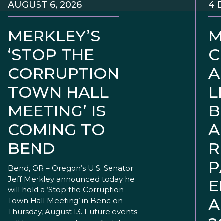
AUGUST 6, 2026
4 
MERKLEY’S
M
‘STOP THE
C
CORRUPTION
A
TOWN HALL
L
MEETING’ IS
B
COMING TO
A
BEND
R
P
Bend, OR – Oregon’s U.S. Senator
Jeff Merkley announced today he
E
will hold a ‘Stop the Corruption
A
Town Hall Meeting’ in Bend on
Thursday, August 13. Future events