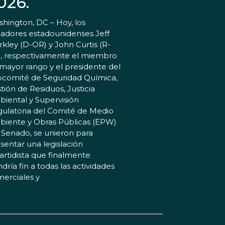
026.
hington, DC – Hoy, los
adores estadounidenses Jeff
kley (D-OR) y John Curtis (R-
, respectivamente el miembro
mayor rango y el presidente del
comité de Seguridad Química,
tión de Residuos, Justicia
iental y Supervisión
ulatoria del Comité de Medio
iente y Obras Públicas (EPW)
 Senado, se unieron para
sentar una legislación
artidista que finalmente
dría fin a todas las actividades
erciales y