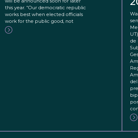
2
will be announced soon for later
this year. “Our democratic republic
Was
works best when elected officials
sen
work for the public good, not
Mer
UT)
de 
Sub
Ges
Amb
Reg
Amb
del
pre
bip
pon
com