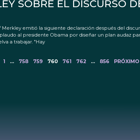
EY SOBRE EL DISCURSO D
rkley emitió la siguiente declaración después del discur
laudo al presidente Obama por diseñar un plan audaz pa
va a trabajar. "Hay
1
…
758
759
760
761
762
…
856
PRÓXIMO 