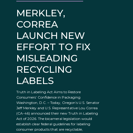
MERKLEY,
CORREA
LAUNCH NEW
EFFORT TO FIX
MISLEADING
RECYCLING
LABELS
Truth in Labeling Act Aims to Restore
Consumers’ Confidence in Packaging
Washington, D.C. – Today, Oregon’s U.S. Senator
Jeff Merkley and U.S. Representative Lou Correa
(CA-46) announced their new Truth in Labeling
Act of 2026. The bicameral legislation would
establish clear federal guidelines for labeling
consumer products that are recyclable,