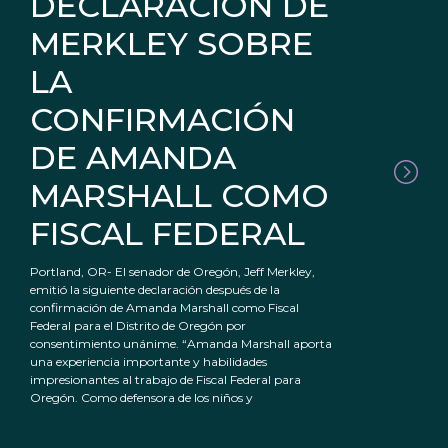
DECLARACIÓN DE
MERKLEY SOBRE
LA
CONFIRMACIÓN
DE AMANDA
MARSHALL COMO
FISCAL FEDERAL
Portland, OR- El senador de Oregón, Jeff Merkley,
emitió la siguiente declaración después de la
confirmación de Amanda Marshall como Fiscal
Federal para el Distrito de Oregón por
consentimiento unánime. “Amanda Marshall aporta
una experiencia importante y habilidades
impresionantes al trabajo de Fiscal Federal para
Oregón. Como defensora de los niños y