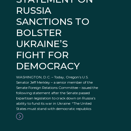
RUSSIA
SANCTIONS TO
BOLSTER
UKRAINE’S
FIGHT FOR
DEMOCRACY
WASHINGTON, D.C. – Today, Oregon’s U.S.
Senator Jeff Merkley – a senior member of the
Senate Foreign Relations Committee – issued the
following statement after the Senate passed
bipartisan legislation to crack down on Russia’s
ability to fund its war in Ukraine: “The United
States must stand with democratic republics