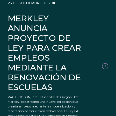
23 DE SEPTIEMBRE DE 2011
MERKLEY
ANUNCIA
PROYECTO DE
LEY PARA CREAR
EMPLEOS
MEDIANTE LA
RENOVACIÓN DE
ESCUELAS
WASHINGTON, DC – El senador de Oregón, Jeff
Merkley, copatrocinó una nueva legislación que
crearía empleos mediante la modernización y
reparación de escuelas en todo el país. La Ley FAST
podría crear o salvar 3,300 empleos en Oregón