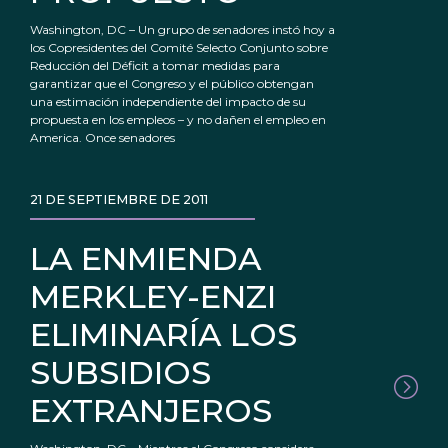
Washington, DC – Un grupo de senadores instó hoy a
los Copresidentes del Comité Selecto Conjunto sobre
Reducción del Déficit a tomar medidas para
garantizar que el Congreso y el público obtengan
una estimación independiente del impacto de su
propuesta en los empleos – y no dañen el empleo en
America. Once senadores
21 DE SEPTIEMBRE DE 2011
LA ENMIENDA
MERKLEY-ENZI
ELIMINARÍA LOS
SUBSIDIOS
EXTRANJEROS