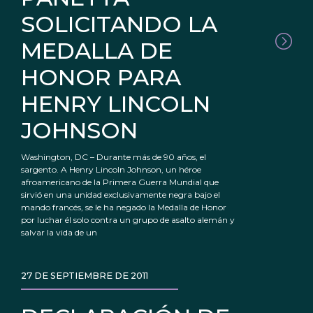
SOLICITANDO LA
MEDALLA DE
HONOR PARA
HENRY LINCOLN
JOHNSON
Washington, DC – Durante más de 90 años, el
sargento. A Henry Lincoln Johnson, un héroe
afroamericano de la Primera Guerra Mundial que
sirvió en una unidad exclusivamente negra bajo el
mando francés, se le ha negado la Medalla de Honor
por luchar él solo contra un grupo de asalto alemán y
salvar la vida de un
27 DE SEPTIEMBRE DE 2011