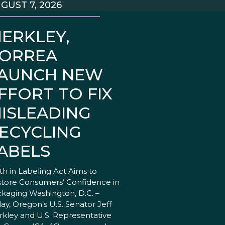
GUST 7, 2026
ERKLEY,
ORREA
AUNCH NEW
FFORT TO FIX
ISLEADING
ECYCLING
ABELS
th in Labeling Act Aims to
tore Consumers’ Confidence in
kaging Washington, D.C. –
ay, Oregon’s U.S. Senator Jeff
kley and U.S. Representative