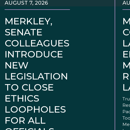
AUGUST 7, 2026
AU
MERKLEY,
M
SENATE
C
COLLEAGUES
L
INTRODUCE
E
NEW
M
LEGISLATION
R
TO CLOSE
L
ETHICS
Tru
Res
LOOPHOLES
Pac
FOR ALL
Tod
Mer