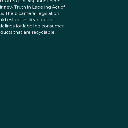
 Correa (CA-46) announced
ir new Truth in Labeling Act of
6. The bicameral legislation
ld establish clear federal
delines for labeling consumer
ducts that are recyclable,