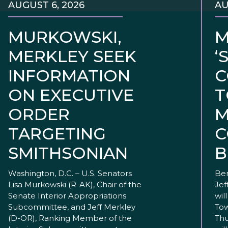
AUGUST 6, 2026
AU
MURKOWSKI,
M
MERKLEY SEEK
‘
INFORMATION
C
ON EXECUTIVE
T
ORDER
M
TARGETING
C
SMITHSONIAN
B
Washington, D.C. – U.S. Senators
Ben
Lisa Murkowski (R-AK), Chair of the
Jef
Senate Interior Appropriations
wil
Subcommittee, and Jeff Merkley
Tow
(D-OR), Ranking Member of the
Thu