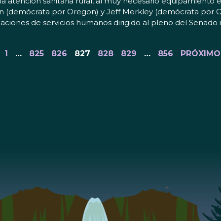
 atención sanitaria rural, al muy necesario equipamiento esc
en (demócrata por Oregon) y Jeff Merkley (demócrata por 
naciones de servicios humanos dirigido al pleno del Senado 
1
…
825
826
827
828
829
…
856
PRÓXIMO