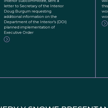
Interior Subcommittee, sent a
wil
letter to Secretary of the Interior
thi
Doug Burgum requesting
wor
additional information on the
wor
Department of the Interior’s (DOI)
planned implementation of
Executive Order