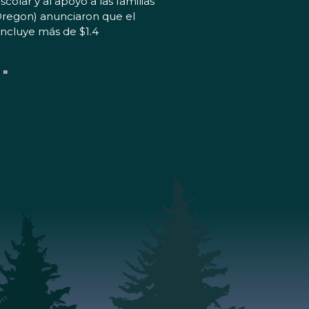
olar y al apoyo a las familias
Oregon) anunciaron que el
incluye más de $1.4
 "