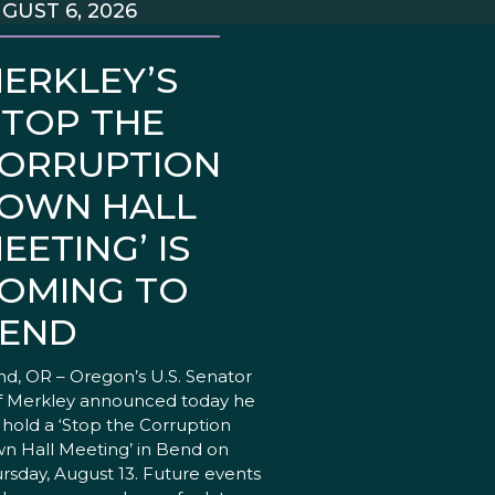
GUST 6, 2026
ERKLEY’S
STOP THE
ORRUPTION
OWN HALL
EETING’ IS
OMING TO
END
d, OR – Oregon’s U.S. Senator
f Merkley announced today he
l hold a ‘Stop the Corruption
n Hall Meeting’ in Bend on
rsday, August 13. Future events