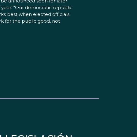
l be announced soon for later
s year. “Our democratic republic
ks best when elected officials
k for the public good, not