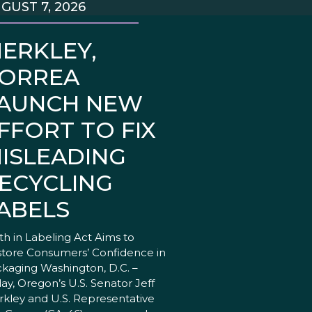
GUST 7, 2026
ERKLEY,
ORREA
AUNCH NEW
FFORT TO FIX
ISLEADING
ECYCLING
ABELS
th in Labeling Act Aims to
tore Consumers’ Confidence in
kaging Washington, D.C. –
ay, Oregon’s U.S. Senator Jeff
kley and U.S. Representative