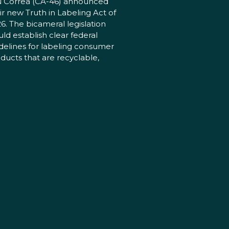
 Correa (CA-46) announced
ir new Truth in Labeling Act of
6. The bicameral legislation
ld establish clear federal
delines for labeling consumer
ducts that are recyclable,