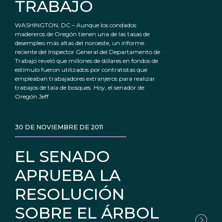
TRABAJO
WASHINGTON, DC – Aunque los condados
madereros de Oregón tienen una de las tasas de
desempleo más altas del noroeste, un informe
reciente del Inspector General del Departamento de
Trabajo reveló que millones de dólares en fondos de
estímulo fueron utilizados por contratistas que
empleaban trabajadores extranjeros para realizar
trabajos de tala de bosques. Hoy, el senador de
Oregón Jeff
30 DE NOVIEMBRE DE 2011
EL SENADO
APRUEBA LA
RESOLUCIÓN
SOBRE EL ÁRBOL