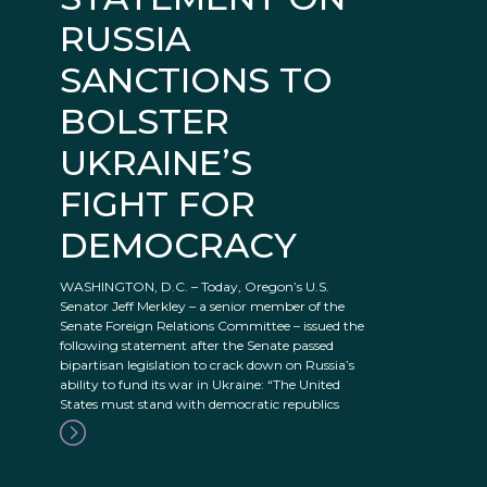
RUSSIA
SANCTIONS TO
BOLSTER
UKRAINE’S
FIGHT FOR
DEMOCRACY
WASHINGTON, D.C. – Today, Oregon’s U.S.
Senator Jeff Merkley – a senior member of the
Senate Foreign Relations Committee – issued the
following statement after the Senate passed
bipartisan legislation to crack down on Russia’s
ability to fund its war in Ukraine: “The United
States must stand with democratic republics