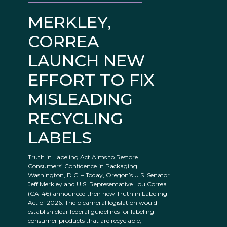
MERKLEY,
CORREA
LAUNCH NEW
EFFORT TO FIX
MISLEADING
RECYCLING
LABELS
Truth in Labeling Act Aims to Restore
Consumers’ Confidence in Packaging
Washington, D.C. – Today, Oregon’s U.S. Senator
Jeff Merkley and U.S. Representative Lou Correa
(CA-46) announced their new Truth in Labeling
Act of 2026. The bicameral legislation would
establish clear federal guidelines for labeling
consumer products that are recyclable,