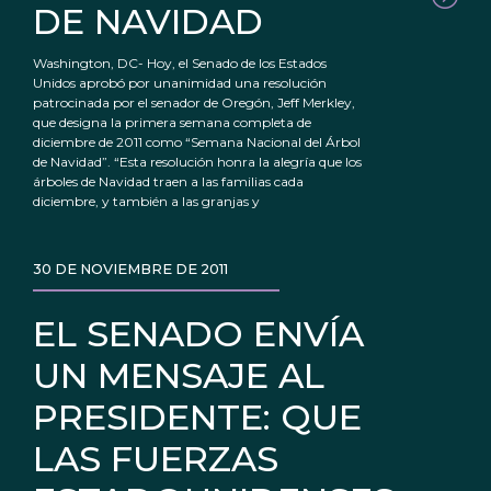
DE NAVIDAD
Washington, DC- Hoy, el Senado de los Estados
Unidos aprobó por unanimidad una resolución
patrocinada por el senador de Oregón, Jeff Merkley,
que designa la primera semana completa de
diciembre de 2011 como “Semana Nacional del Árbol
de Navidad”. “Esta resolución honra la alegría que los
árboles de Navidad traen a las familias cada
diciembre, y también a las granjas y
30 DE NOVIEMBRE DE 2011
EL SENADO ENVÍA
UN MENSAJE AL
PRESIDENTE: QUE
LAS FUERZAS