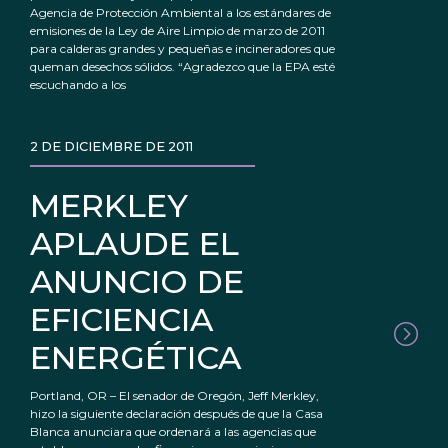
Agencia de Protección Ambiental a los estándares de
emisiones de la Ley de Aire Limpio de marzo de 2011
para calderas grandes y pequeñas e incineradores que
queman desechos sólidos. “Agradezco que la EPA esté
escuchando a los
2 DE DICIEMBRE DE 2011
MERKLEY
APLAUDE EL
ANUNCIO DE
EFICIENCIA
ENERGÉTICA
Portland, OR – El senador de Oregón, Jeff Merkley,
hizo la siguiente declaración después de que la Casa
Blanca anunciara que ordenará a las agencias que