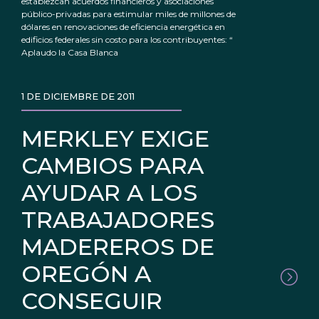
establezcan acuerdos financieros y asociaciones
público-privadas para estimular miles de millones de
dólares en renovaciones de eficiencia energética en
edificios federales sin costo para los contribuyentes: “
Aplaudo la Casa Blanca
1 DE DICIEMBRE DE 2011
MERKLEY EXIGE
CAMBIOS PARA
AYUDAR A LOS
TRABAJADORES
MADEREROS DE
OREGÓN A
CONSEGUIR