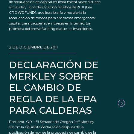
de recaudación de capital en línea mientras se disuade
el fraude y la no divulgación no ética de 2011 (Ley
CROWDFUND), que legalizaría y regularía la
recaudación de fondos para empresas emergentes.
capital para pequeñas empresas en Internet. La
promesa del crowdfunding es que las inversiones
2 DE DICIEMBRE DE 2011
DECLARACIÓN DE
MERKLEY SOBRE
EL CAMBIO DE
REGLA DE LA EPA
PARA CALDERAS
Portland, OR – El Senador de Oregón Jeff Merkley
emitió la siguiente declaración después de la
publicación de hoy de la propuesta de cambio de la