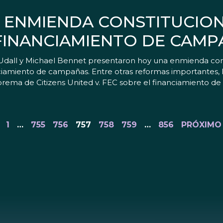
 ENMIENDA CONSTITUCION
 FINANCIAMIENTO DE CAM
ll y Michael Bennet presentaron hoy una enmienda consti
nciamiento de campañas. Entre otras reformas importantes, 
uprema de Citizens United v. FEC sobre el financiamiento d
1
…
755
756
757
758
759
…
856
PRÓXIMO 