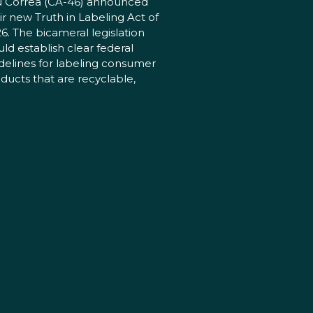
 Correa (CA-46) announced
ir new Truth in Labeling Act of
6. The bicameral legislation
ld establish clear federal
delines for labeling consumer
ducts that are recyclable,