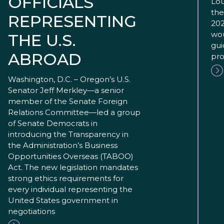
OFFICIALS
Lou
the
REPRESENTING
202
wou
THE U.S.
gui
ABROAD
pro
Washington, D.C. – Oregon’s U.S.
Senator Jeff Merkley—a senior
member of the Senate Foreign
Relations Committee—led a group
of Senate Democrats in
introducing the Transparency in
the Administration’s Business
Opportunities Overseas (TABOO)
Act. The new legislation mandates
strong ethics requirements for
every individual representing the
United States government in
negotiations