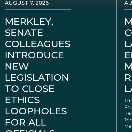
AUGUST 7, 2026
AU
MERKLEY,
M
SENATE
C
COLLEAGUES
L
INTRODUCE
E
NEW
M
LEGISLATION
R
TO CLOSE
L
ETHICS
Tru
Res
LOOPHOLES
Pac
FOR ALL
Tod
Mer