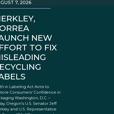
GUST 7, 2026
ERKLEY,
ORREA
AUNCH NEW
FFORT TO FIX
ISLEADING
ECYCLING
ABELS
th in Labeling Act Aims to
tore Consumers’ Confidence in
kaging Washington, D.C. –
ay, Oregon’s U.S. Senator Jeff
kley and U.S. Representative