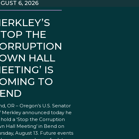
GUST 6, 2026
ERKLEY’S
STOP THE
ORRUPTION
OWN HALL
EETING’ IS
OMING TO
END
d, OR – Oregon’s U.S. Senator
f Merkley announced today he
l hold a ‘Stop the Corruption
n Hall Meeting’ in Bend on
rsday, August 13. Future events