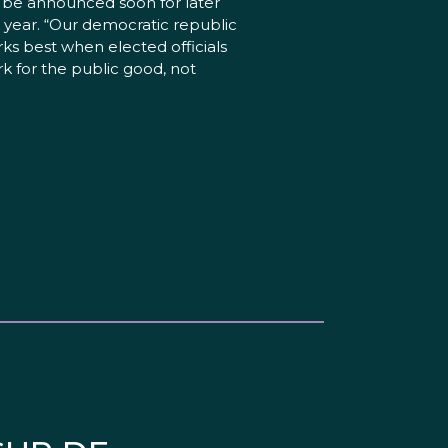
l be announced soon for later
s year. “Our democratic republic
ks best when elected officials
k for the public good, not