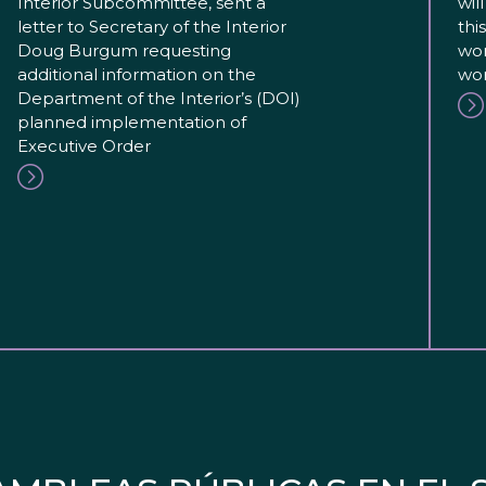
Interior Subcommittee, sent a
wil
letter to Secretary of the Interior
thi
Doug Burgum requesting
wor
additional information on the
wor
Department of the Interior’s (DOI)
planned implementation of
Executive Order