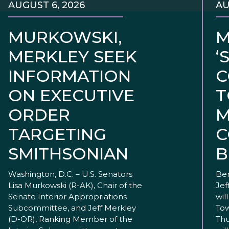
AUGUST 6, 2026
AU
MURKOWSKI,
M
MERKLEY SEEK
‘
INFORMATION
C
ON EXECUTIVE
T
ORDER
M
TARGETING
C
SMITHSONIAN
B
Washington, D.C. – U.S. Senators
Ben
Lisa Murkowski (R-AK), Chair of the
Jef
Senate Interior Appropriations
wil
Subcommittee, and Jeff Merkley
Tow
(D-OR), Ranking Member of the
Thu