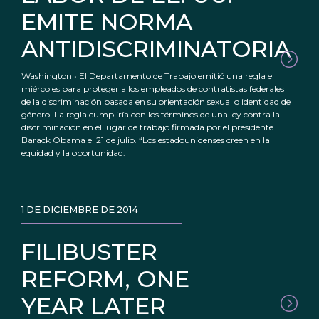
EMITE NORMA
ANTIDISCRIMINATORIA
Washington • El Departamento de Trabajo emitió una regla el
miércoles para proteger a los empleados de contratistas federales
de la discriminación basada en su orientación sexual o identidad de
género. La regla cumpliría con los términos de una ley contra la
discriminación en el lugar de trabajo firmada por el presidente
Barack Obama el 21 de julio. “Los estadounidenses creen en la
equidad y la oportunidad.
1 DE DICIEMBRE DE 2014
FILIBUSTER
REFORM, ONE
YEAR LATER