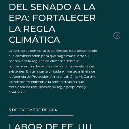
DEL SENADO A LA
EPA: FORTALECER
LA REGLA
CLIMÁTICA
Un grupo de demócratas del Senado está presionando
a la administración para que haga más fuerte su
controvertida regulación climática sobre la
contaminación de carbono de las centrales eléctricas
existentes. En una carta dirigida el martes a la jefa de
la Agencia de Protección Ambiental, Gina McCarthy,
los senadores pidieron a la administración que
fortalezca los requisitos en su regla propuesta y
finalice un
3 DE DICIEMBRE DE 2014
LABOR DE EE. UU.