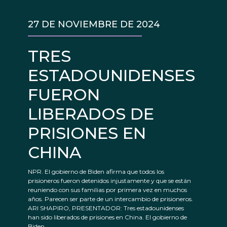
27 DE NOVIEMBRE DE 2024
TRES
ESTADOUNIDENSES
FUERON
LIBERADOS DE
PRISIONES EN
CHINA
NPR. El gobierno de Biden afirma que todos los
prisioneros fueron detenidos injustamente y que se están
reuniendo con sus familias por primera vez en muchos
años. Parecen ser parte de un intercambio de prisioneros.
ARI SHAPIRO, PRESENTADOR: Tres estadounidenses
han sido liberados de prisiones en China. El gobierno de
Biden...