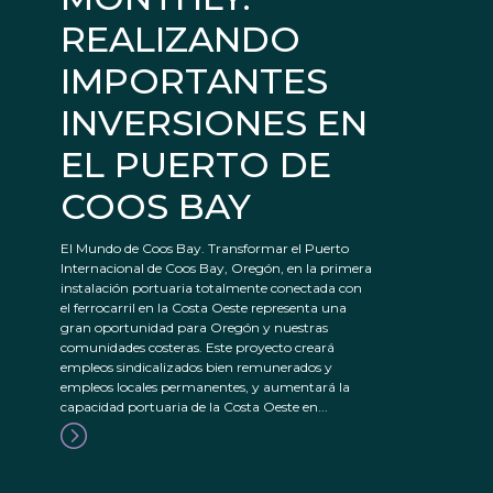
REALIZANDO
IMPORTANTES
INVERSIONES EN
EL PUERTO DE
COOS BAY
El Mundo de Coos Bay. Transformar el Puerto
Internacional de Coos Bay, Oregón, en la primera
instalación portuaria totalmente conectada con
el ferrocarril en la Costa Oeste representa una
gran oportunidad para Oregón y nuestras
comunidades costeras. Este proyecto creará
empleos sindicalizados bien remunerados y
empleos locales permanentes, y aumentará la
capacidad portuaria de la Costa Oeste en...