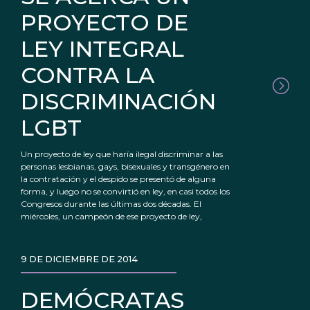
PROYECTO DE
LEY INTEGRAL
CONTRA LA
DISCRIMINACIÓN
LGBT
Un proyecto de ley que haría ilegal discriminar a las
personas lesbianas, gays, bisexuales y transgénero en
la contratación y el despido se presentó de alguna
forma, y luego no se convirtió en ley, en casi todos los
Congresos durante las últimas dos décadas. El
miércoles, un campeón de ese proyecto de ley,
9 DE DICIEMBRE DE 2014
DEMÓCRATAS