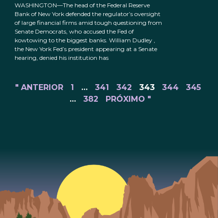
WASHINGTON—The head of the Federal Reserve
Bank of New York defended the regulator’s oversight
of large financial firms amid tough questioning from
Senate Democrats, who accused the Fed of
kowtowing to the biggest banks. William Dudley ,
the New York Fed’s president appearing at a Senate
hearing, denied his institution has
" ANTERIOR
1
…
341
342
343
344
345
…
382
PRÓXIMO "