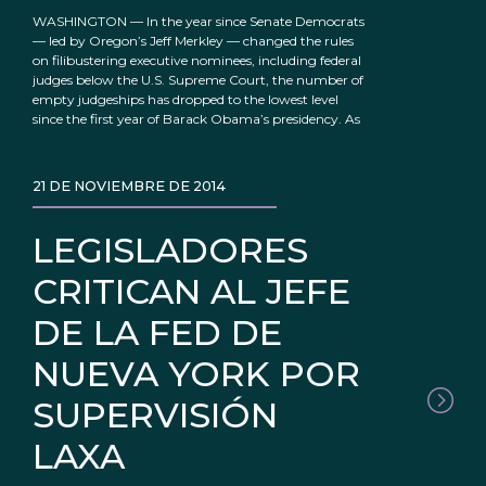
WASHINGTON — In the year since Senate Democrats
— led by Oregon’s Jeff Merkley — changed the rules
on filibustering executive nominees, including federal
judges below the U.S. Supreme Court, the number of
empty judgeships has dropped to the lowest level
since the first year of Barack Obama’s presidency. As
21 DE NOVIEMBRE DE 2014
LEGISLADORES
CRITICAN AL JEFE
DE LA FED DE
NUEVA YORK POR
SUPERVISIÓN
LAXA